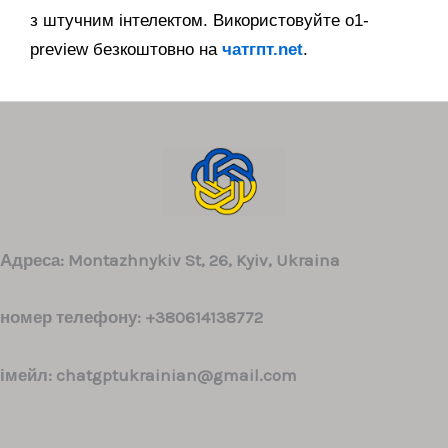
з штучним інтелектом. Використовуйте o1-
preview безкоштовно на
чатгпт.net
.
Адреса: Montazhnykiv St, 26, Kyiv, Ukraina
номер телефону: +380614138772
імейл:
chatgptukrainian@gmail.com