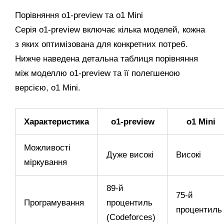
Порівняння o1-preview та o1 Mini
Серія o1-preview включає кілька моделей, кожна
з яких оптимізована для конкретних потреб.
Нижче наведена детальна таблиця порівняння
між моделлю o1-preview та її полегшеною
версією, o1 Mini.
Характеристика
o1-preview
o1 Mini
Можливості
Дуже високі
Високі
міркування
89-й
75-й
Програмування
процентиль
процентиль
(Codeforces)