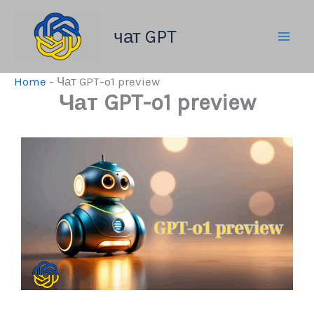
Skip
to
чат GPT
content
Home
-
Чат GPT-o1 preview
Чат GPT-o1 preview