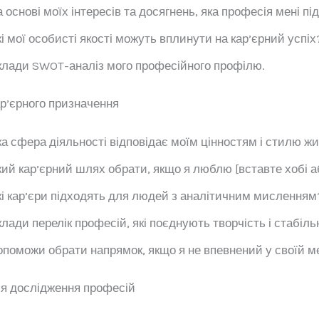
 основі моїх інтересів та досягнень, яка професія мені п
і мої особисті якості можуть вплинути на кар’єрний успіх
лади SWOT-аналіз мого професійного профілю.
ар’єрного призначення
а сфера діяльності відповідає моїм цінностям і стилю ж
ий кар’єрний шлях обрати, якщо я люблю [вставте хобі 
і кар’єри підходять для людей з аналітичним мисленням
лади перелік професій, які поєднують творчість і стабільн
поможи обрати напрямок, якщо я не впевнений у своїй ме
я дослідження професій