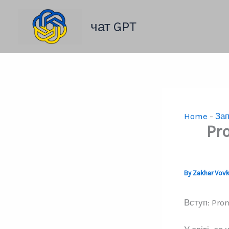
Skip
to
чат GPT
content
Home
-
Зап
Pr
By
Zakhar Vov
Вступ: Pro