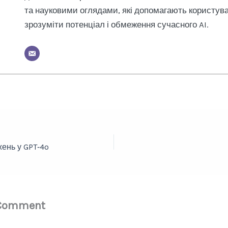
та науковими оглядами, які допомагають користув
зрозуміти потенціал і обмеження сучасного AI.
ень у GPT‑4o
 Comment