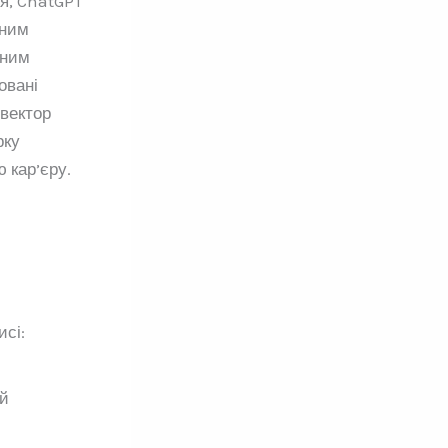
тя, ChatGPT
жним
аним
овані
 вектор
рку
 кар’єру.
исі:
їй