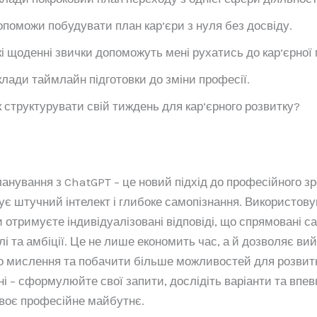
поможи побудувати план кар’єри з нуля без досвіду.
і щоденні звички допоможуть мені рухатись до кар’єрної
лади таймлайн підготовки до зміни професії.
 структурувати свій тиждень для кар’єрного розвитку?
ланування з ChatGPT – це новий підхід до професійного зр
ує штучний інтелект і глибоке самопізнання. Використову
 отримуєте індивідуалізовані відповіді, що спрямовані с
лі та амбіції. Це не лише економить час, а й дозволяє вий
 мислення та побачити більше можливостей для розвитк
ні – сформулюйте свої запити, дослідіть варіанти та впев
воє професійне майбутнє.