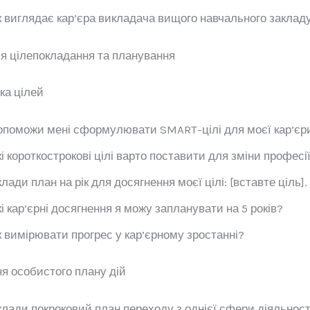
 виглядає кар’єра викладача вищого навчального заклад
я цілепокладання та планування
ка цілей
поможи мені сформулювати SMART-цілі для моєї кар’єри
і короткострокові цілі варто поставити для зміни професі
лади план на рік для досягнення моєї цілі: [вставте ціль].
і кар’єрні досягнення я можу запланувати на 5 років?
 вимірювати прогрес у кар’єрному зростанні?
ня особистого плану дій
лади покроковий план переходу з однієї сфери діяльності