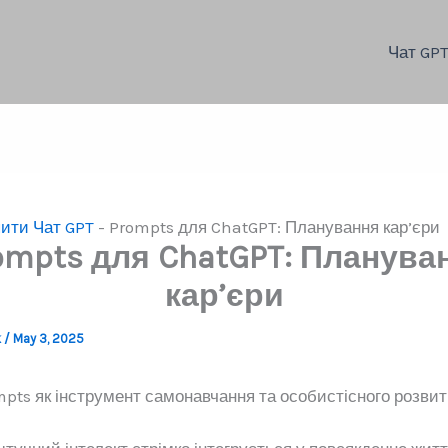
Чат GP
ити Чат GPT
-
Prompts для ChatGPT: Планування кар’єри
ompts для ChatGPT: Планува
кар’єри
k
/
May 3, 2025
mpts як інструмент самонавчання та особистісного розвит