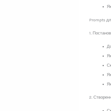
Як
Prompts дл
1. Постанов
До
Як
Ск
Як
Як
2. Створен
Ск