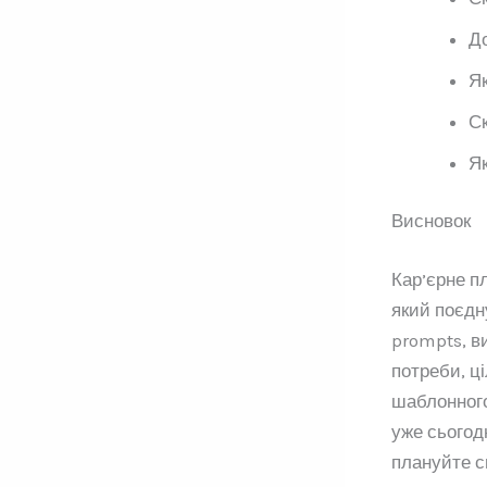
До
Як
Ск
Як
Висновок
Кар’єрне п
який поєдн
prompts, ви
потреби, ці
шаблонного
уже сьогод
плануйте с