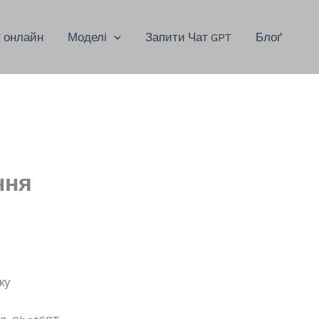
T онлайн
Моделі
Запити Чат GPT
Блоґ
ння
ку