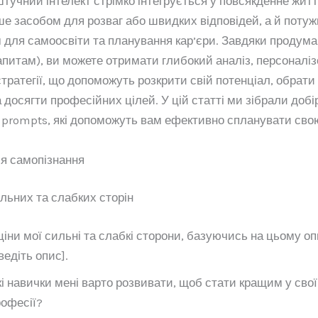
 штучний інтелект стрімко інтегрується у повсякденне жит
ше засобом для розваг або швидких відповідей, а й поту
 для самоосвіти та планування кар’єри. Завдяки продум
апитам), ви можете отримати глибокий аналіз, персоналіз
тратегії, що допоможуть розкрити свій потенціал, обрати
 досягти професійних цілей. У цій статті ми зібрали добі
prompts, які допоможуть вам ефективно спланувати свою
я самопізнання
ильних та слабких сторін
іни мої сильні та слабкі сторони, базуючись на цьому оп
ведіть опис].
і навички мені варто розвивати, щоб стати кращим у сво
офесії?