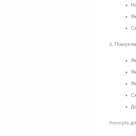
На
Як
Ск
2. Пошук к
Як
Як
Як
Ск
До
Prompts дл