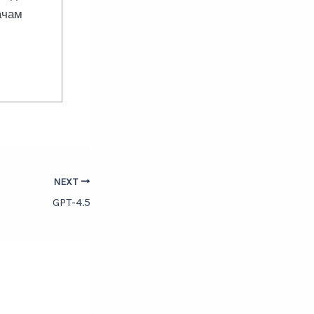
ачам
NEXT
GPT-4.5